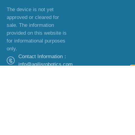
The device is not yet
approved or cleared for
sale. The information
provided on this website is
for informational purposes
only.
Contact Information：
info@agilisrobotics.com
Office Address：
Hong Kong,
Guangzhou and
Boston.
Copyright ©2019 – 2024 Agilis Robotics
Technical Support: Hunuo